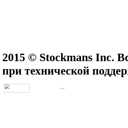
2015 © Stockmans Inc. 
при технической подде
Разработка сайта, правовая поддержка>