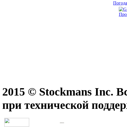
Погода
Про
2015 © Stockmans Inc. 
при технической подде
Разработка сайта, правовая поддержка>